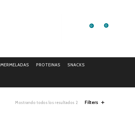
0
0
Login / Register
$
0.00
/MERMELADAS
PROTEINAS
SNACKS
Filters
Mostrando todos los resultados 2