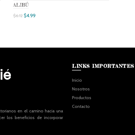
ALIBÚ
$
4.99
$
6.12
Añadir al carrito
LINKS IMPORTANTES
Inicio
Nosotros
Productos
Contacto
atorianos en el camino hacia una
cer los beneficios de incorporar