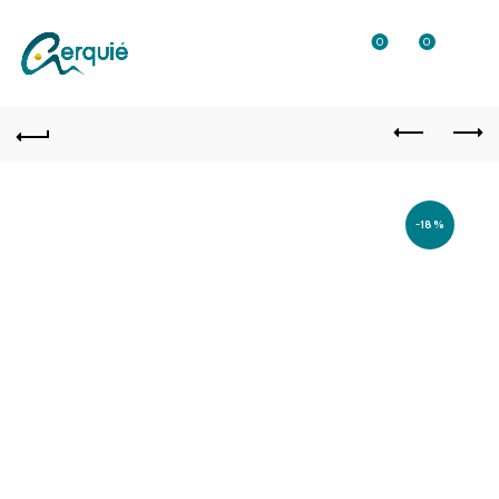
0
0
-18%