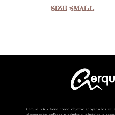
SIZE SMALL
Cerquié S.A.S. tiene como objetivo apoyar a los ecu
alimentación holística y saludable, dándoles a cono