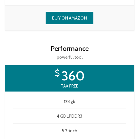
BUY ON AMAZON
Performance
powerful tool
$
360
TAX FREE
128 gb
4 GB LPDDR3
5.2-inch