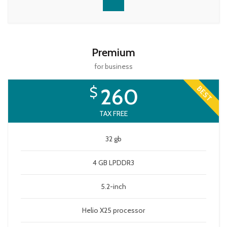
Premium
for business
$
260
BEST
TAX FREE
32 gb
4 GB LPDDR3
5.2-inch
Helio X25 processor