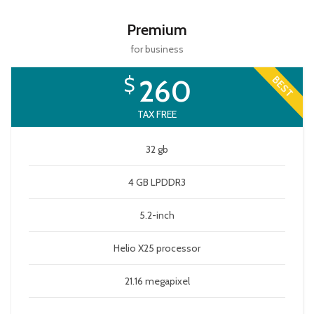
Premium
for business
$
260
BEST
TAX FREE
32 gb
4 GB LPDDR3
5.2-inch
Helio X25 processor
21.16 megapixel