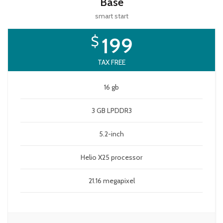
Base
smart start
$
199
TAX FREE
16 gb
3 GB LPDDR3
5.2-inch
Helio X25 processor
21.16 megapixel