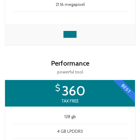
21.16 megapixel
Performance
powerful tool
$
360
BEST
TAX FREE
128 gb
4 GB LPDDR3