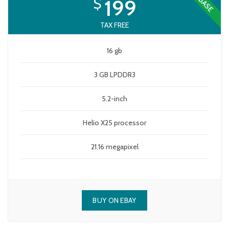
$
199
BASE
TAX FREE
16 gb
3 GB LPDDR3
5.2-inch
Helio X25 processor
21.16 megapixel
BUY ON EBAY