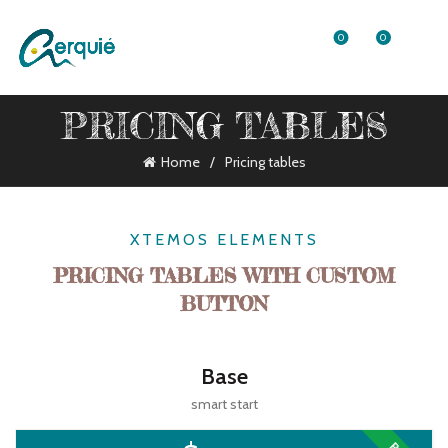
0
0
PRICING TABLES
Home
Pricing tables
XTEMOS ELEMENTS
PRICING TABLES WITH CUSTOM
BUTTON
Base
smart start